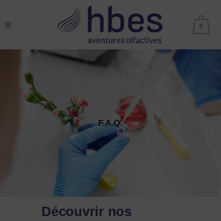
0
F.A.Q.
Découvrir nos