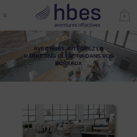
0
AVEC HBES, INTÉGREZ LE
MARKETING OLFACTIF DANS VOS
BUREAUX