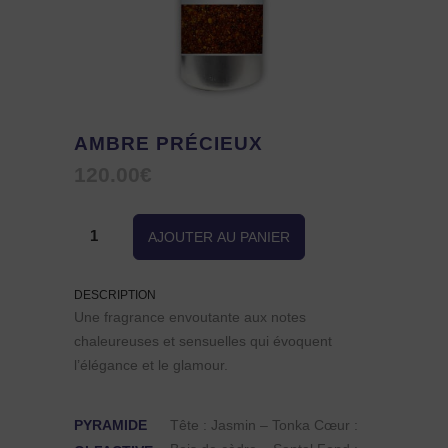
AMBRE PRÉCIEUX
120.00
€
quantité
AJOUTER AU PANIER
de
DESCRIPTION
Ambre
Une fragrance envoutante aux notes
chaleureuses et sensuelles qui évoquent
Précieux
l’élégance et le glamour.
PYRAMIDE
Tête : Jasmin – Tonka Cœur :