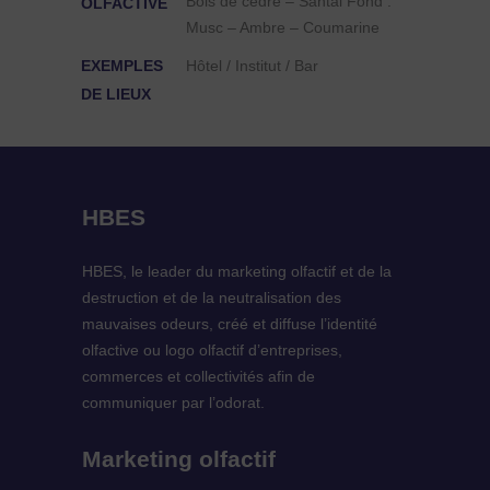
Bois de cèdre – Santal Fond :
OLFACTIVE
Musc – Ambre – Coumarine
EXEMPLES
Hôtel / Institut / Bar
DE LIEUX
HBES
HBES, le leader du marketing olfactif et de la
destruction et de la neutralisation des
mauvaises odeurs, créé et diffuse l’identité
olfactive ou logo olfactif d’entreprises,
commerces et collectivités afin de
communiquer par l’odorat.
Marketing olfactif