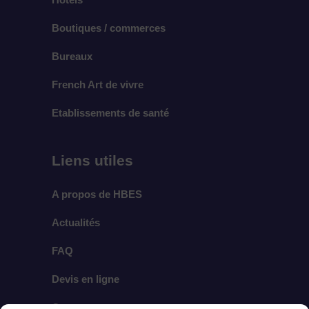
Boutiques / commerces
Bureaux
French Art de vivre
Etablissements de santé
Liens utiles
A propos de HBES
Actualités
FAQ
Devis en ligne
Contact