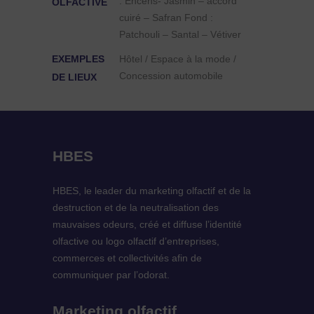
: Encens- Jasmin – accord
OLFACTIVE
cuiré – Safran Fond :
Patchouli – Santal – Vétiver
EXEMPLES
Hôtel / Espace à la mode /
Concession automobile
DE LIEUX
HBES
HBES, le leader du marketing olfactif et de la
destruction et de la neutralisation des
mauvaises odeurs, créé et diffuse l’identité
olfactive ou logo olfactif d’entreprises,
commerces et collectivités afin de
communiquer par l’odorat.
Marketing olfactif