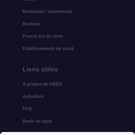
Boutiques / commerces
Bureaux
French Art de vivre
Etablissements de santé
Liens utiles
A propos de HBES
Actualités
FAQ
Devis en ligne
Contact