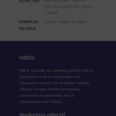
Magnolia Cœur : Jasmin –
OLFACTIVE
Fleur d'oranger Fond : Peche
– Abricot
EXEMPLES
Coiffeur / Hôtel / Boutique
DE LIEUX
HBES
HBES, le leader du marketing olfactif et de la
destruction et de la neutralisation des
mauvaises odeurs, créé et diffuse l’identité
olfactive ou logo olfactif d’entreprises,
commerces et collectivités afin de
communiquer par l’odorat.
Marketing olfactif