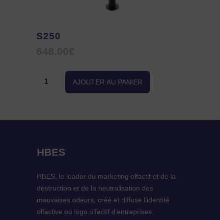
S250
648.00
€
quantité
AJOUTER AU PANIER
de
S250
HBES
HBES, le leader du marketing olfactif et de la
destruction et de la neutralisation des
mauvaises odeurs, créé et diffuse l’identité
olfactive ou logo olfactif d’entreprises,