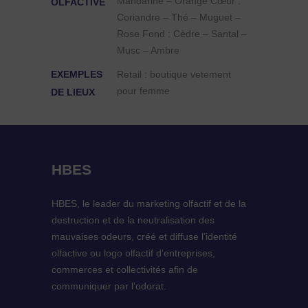
Mandarine – Orange Cœur :
OLFACTIVE
Coriandre – Thé – Muguet –
Rose Fond : Cèdre – Santal –
Musc – Ambre
EXEMPLES
Retail : boutique vetement
pour femme
DE LIEUX
HBES
HBES, le leader du marketing olfactif et de la
destruction et de la neutralisation des
mauvaises odeurs, créé et diffuse l’identité
olfactive ou logo olfactif d’entreprises,
commerces et collectivités afin de
communiquer par l’odorat.