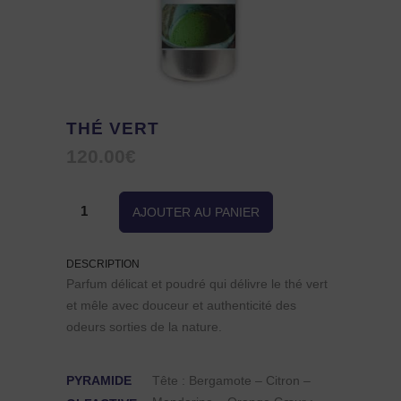
THÉ VERT
120.00
€
quantité
AJOUTER AU PANIER
de
DESCRIPTION
Thé
Parfum délicat et poudré qui délivre le thé vert
et mêle avec douceur et authenticité des
Vert
odeurs sorties de la nature.
PYRAMIDE
Tête : Bergamote – Citron –