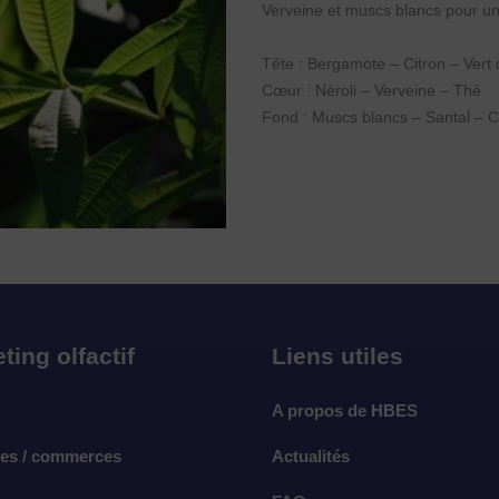
Verveine
Verveine et muscs blancs pour u
Tête : Bergamote – Citron – Vert d
Cœur : Néroli – Verveine – Thé
Fond : Muscs blancs – Santal – 
ting olfactif
Liens utiles
A propos de HBES
es / commerces
Actualités