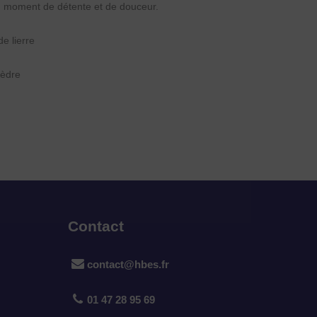
n moment de détente et de douceur.
e lierre
Cèdre
Contact
contact@hbes.fr
01 47 28 95 69