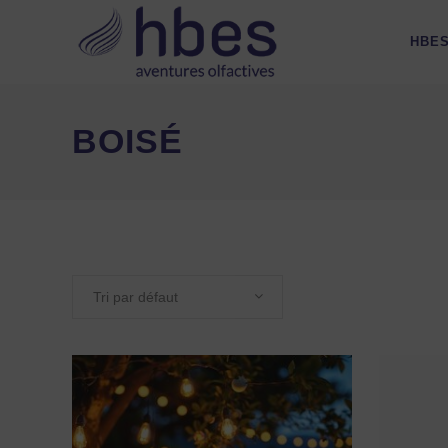
HBE
BOISÉ
Tri par défaut