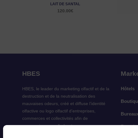
LAIT DE SANTAL
120.00
€
HBES
Marke
Hôtels
HBES, le leader du marketing olfactif et de la
destruction et de la neutralisation des
Boutiqu
mauvaises odeurs, créé et diffuse l’identité
olfactive ou logo olfactif d’entreprises,
Bureau
commerces et collectivités afin de
communiquer par l’odorat.
French A