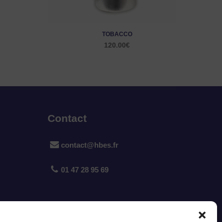
TOBACCO
120.00
€
Contact
contact@hbes.fr
01 47 28 95 69