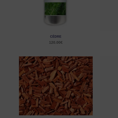
CÈDRE
120.00
€