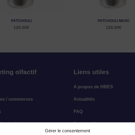
PATCHOULI
PATCHOULI MUSC
120.00
€
120.00
€
ting olfactif
Liens utiles
A propos de HBES
es / commerces
Actualités
x
FAQ
rt de vivre
Devis en ligne
Gérer le consentement