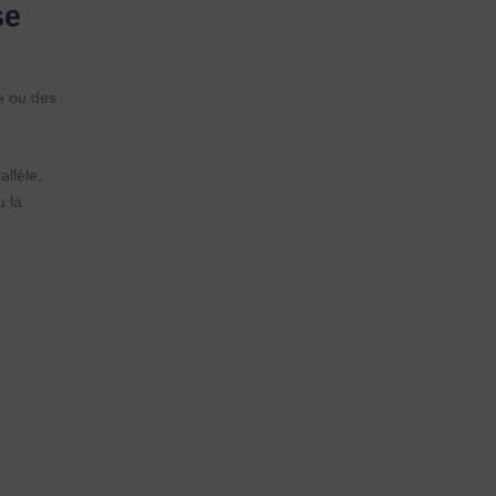
se
ce ou des
llèle,
u la