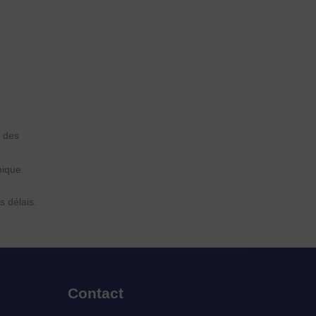
r des
mique.
s délais.
Contact