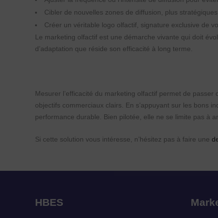
Cibler de nouvelles zones de diffusion, plus stratégiques
Créer un véritable logo olfactif, signature exclusive de 
Le marketing olfactif est une démarche vivante qui doit évo
d’adaptation que réside son efficacité à long terme.
Mesurer l’efficacité du marketing olfactif permet de passer
objectifs commerciaux clairs. En s’appuyant sur les bons ind
performance durable. Bien pilotée, elle ne se limite pas à 
Si cette solution vous intéresse, n’hésitez pas à faire une
d
HBES
Marke