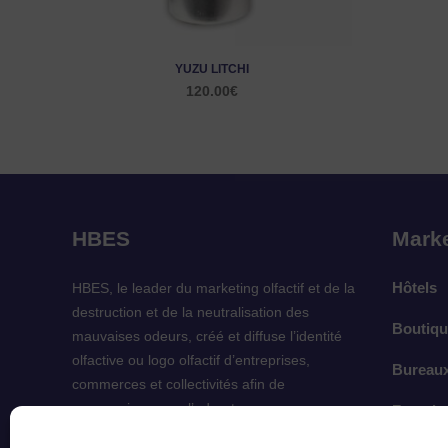
YUZU LITCHI
120.00
€
HBES
Marke
Hôtels
HBES, le leader du marketing olfactif et de la
destruction et de la neutralisation des
Boutiqu
mauvaises odeurs, créé et diffuse l’identité
olfactive ou logo olfactif d’entreprises,
Bureau
commerces et collectivités afin de
communiquer par l’odorat.
French A