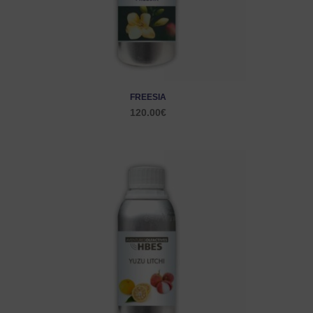
FREESIA
120.00
€