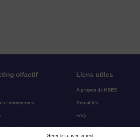
ting olfactif
Liens utiles
A propos de HBES
es / commerces
Actualités
x
FAQ
rt de vivre
Devis en ligne
Gérer le consentement