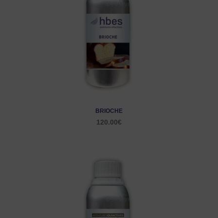
BRIOCHE
120.00
€